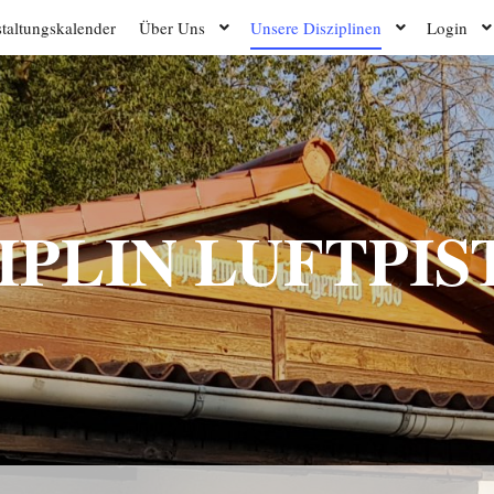
taltungskalender
Über Uns
Unsere Disziplinen
Login
IPLIN LUFTPI